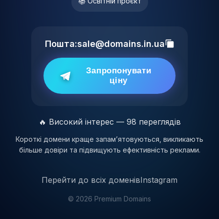
📚 Освітній проєкт
Пошта:
sale@domains.in.ua
Запропонувати
ціну
🔥 Високий інтерес — 98 переглядів
Короткі домени краще запам’ятовуються, викликають
більше довіри та підвищують ефективність реклами.
Перейти до всіх доменів
Instagram
© 2026 Premium Domains